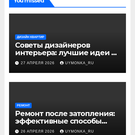
You missed
ДИЗАЙН КВАРТИР
Советы дизайнеров
интерьера: лучшие идеи и
профессиональные
27 АПРЕЛЯ 2026
UYMONKA_RU
секреты оформления
РЕМОНТ
Ремонт после затопления:
эффективные способы
устранения последствий
26 АПРЕЛЯ 2026
UYMONKA_RU