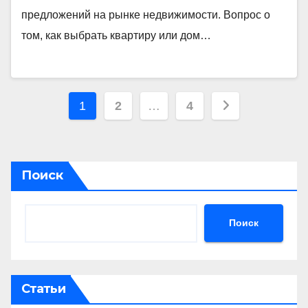
предложений на рынке недвижимости. Вопрос о
том, как выбрать квартиру или дом…
Пагинация
1
2
…
4
записей
Поиск
Поиск
Статьи