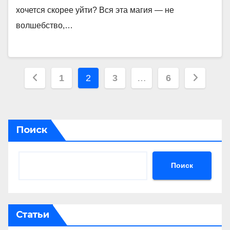
хочется скорее уйти? Вся эта магия — не
волшебство,…
Пагинация
1
2
3
…
6
записей
Поиск
Поиск
Статьи