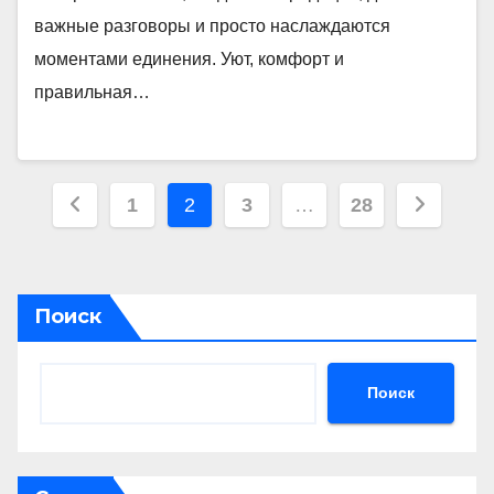
важные разговоры и просто наслаждаются
моментами единения. Уют, комфорт и
правильная…
Пагинация
1
2
3
…
28
записей
Поиск
Поиск