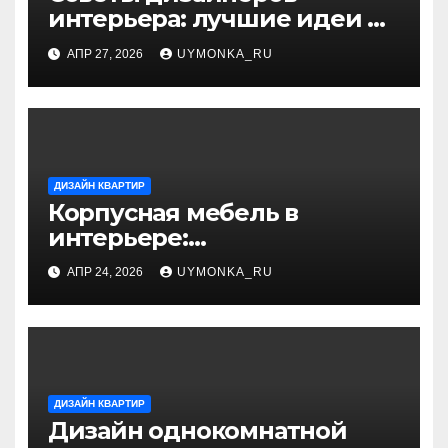
интерьера: лучшие идеи и
профессиональные
АПР 27, 2026
UYMONKA_RU
секреты оформления
ДИЗАЙН КВАРТИР
Корпусная мебель в
интерьере:
функциональность и
АПР 24, 2026
UYMONKA_RU
оптимальное хранение
ДИЗАЙН КВАРТИР
Дизайн однокомнатной