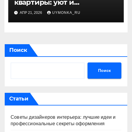
квартиры: уют и
функциональность в одном
АПР 21, 2026
UYMONKA_RU
пространстве
Поиск
Поиск
Статьи
Советы дизайнеров интерьера: лучшие идеи и
профессиональные секреты оформления