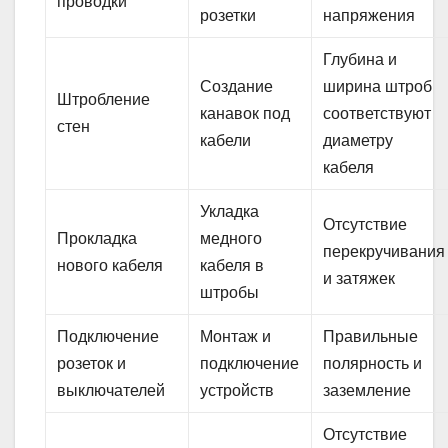
проводки
розетки
напряжения
Глубина и
Создание
ширина штроб
Штробление
канавок под
соответствуют
стен
кабели
диаметру
кабеля
Укладка
Отсутствие
Прокладка
медного
перекручивания
нового кабеля
кабеля в
и затяжек
штробы
Подключение
Монтаж и
Правильные
розеток и
подключение
полярность и
выключателей
устройств
заземление
Отсутствие