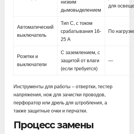
низким
для освещ
дымовыделением
Тип С, с током
Автоматический
срабатывания 16-
По нагрузк
выключатель
25 А
С заземлением, с
Розетки и
защитой от влаги
—
выключатели
(если требуется)
Инструменты для работы – отвертки, тестер
напряжения, нож для зачистки проводов,
перфоратор или дрель для штробления, а
также защитные очки и перчатки.
Процесс замены