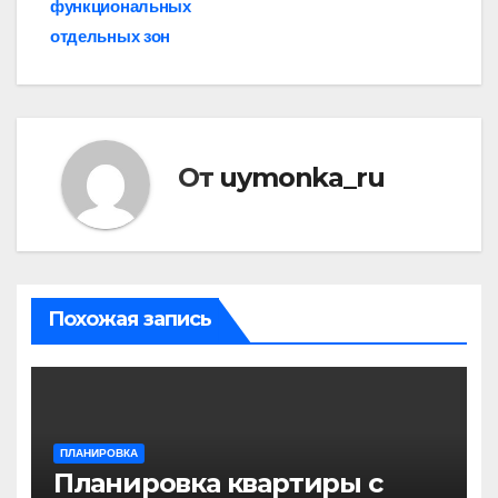
записям
функциональных
отдельных зон
От
uymonka_ru
Похожая запись
ПЛАНИРОВКА
Планировка квартиры с