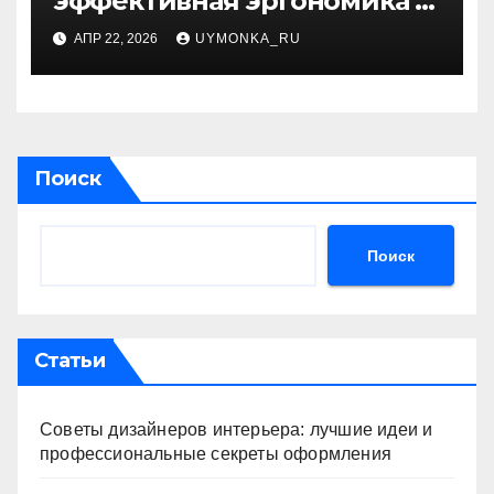
эффективная эргономика и
функциональный дизайн
АПР 22, 2026
UYMONKA_RU
советы
Поиск
Поиск
Статьи
Советы дизайнеров интерьера: лучшие идеи и
профессиональные секреты оформления