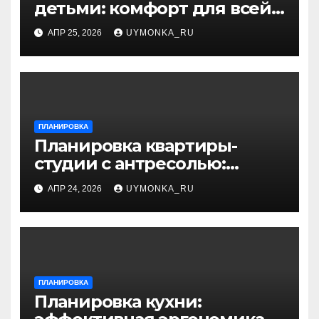
детьми: комфорт для всей
семьи и разумный дизайн
АПР 25, 2026
UYMONKA_RU
ПЛАНИРОВКА
Планировка квартиры-
студии с антресолью:
больше пространства и
АПР 24, 2026
UYMONKA_RU
уюта
ПЛАНИРОВКА
Планировка кухни: