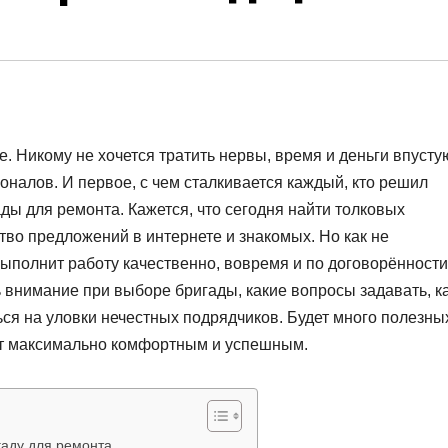
е. Никому не хочется тратить нервы, время и деньги впусту
налов. И первое, с чем сталкивается каждый, кто решил
ы для ремонта. Кажется, что сегодня найти толковых
во предложений в интернете и знакомых. Но как не
выполнит работу качественно, вовремя и по договорённост
ть внимание при выборе бригады, какие вопросы задавать, к
ься на уловки нечестных подрядчиков. Будет много полезны
нт максимально комфортным и успешным.
гаду для ремонта