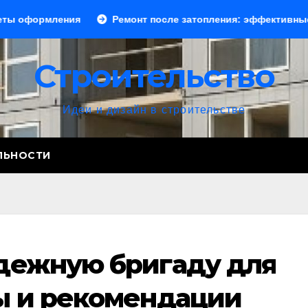
ния
Ремонт после затопления: эффективные способы ус
Строительство
Идеи и дизайн в строительстве
ЛЬНОСТИ
адежную бригаду для
ы и рекомендации