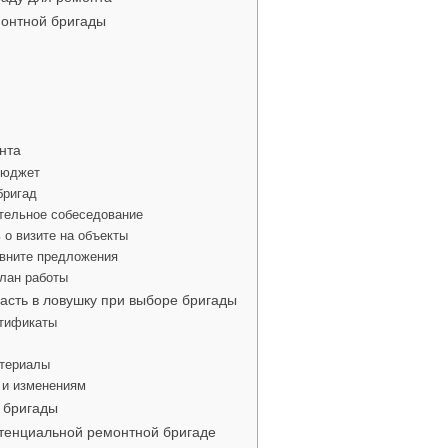
онтной бригады
нта
бюджет
бригад
ительное собеседование
 о визите на объекты
авните предложения
план работы
асть в ловушку при выборе бригады
ртификаты
атериалы
 и изменениям
 бригады
отенциальной ремонтной бригаде