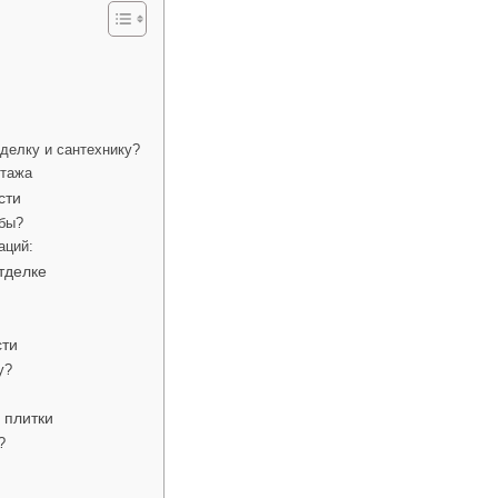
делку и сантехнику?
нтажа
сти
убы?
аций:
тделке
сти
у?
 плитки
?