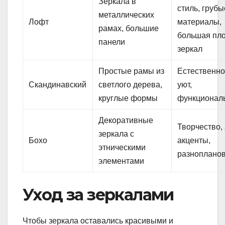
Зеркала в
стиль, грубы
металлических
Лофт
материалы,
рамах, большие
большая пл
панели
зеркал
Простые рамы из
Естественно
Скандинавский
светлого дерева,
уют,
круглые формы
функционал
Декоративные
Творчество,
зеркала с
Бохо
акценты,
этническими
разнопланов
элементами
Уход за зеркалами
Чтобы зеркала оставались красивыми и