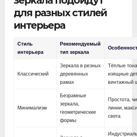
зеркала подойдут
для разных стилей
интерьера
Стиль
Рекомендуемый
Особеннос
интерьера
тип зеркала
Зеркала в резных
Тёплые тона
Классический
деревянных
изящные дет
рамах
винтажный 
Безрамные
Простота, ч
зеркала,
Минимализм
линии, макс
геометрические
света
формы
Индустриал