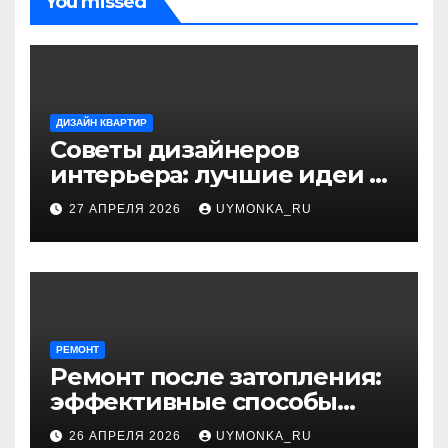
You missed
ДИЗАЙН КВАРТИР
Советы дизайнеров
интерьера: лучшие идеи и
профессиональные
27 АПРЕЛЯ 2026
UYMONKA_RU
секреты оформления
РЕМОНТ
Ремонт после затопления:
эффективные способы
устранения последствий
26 АПРЕЛЯ 2026
UYMONKA_RU