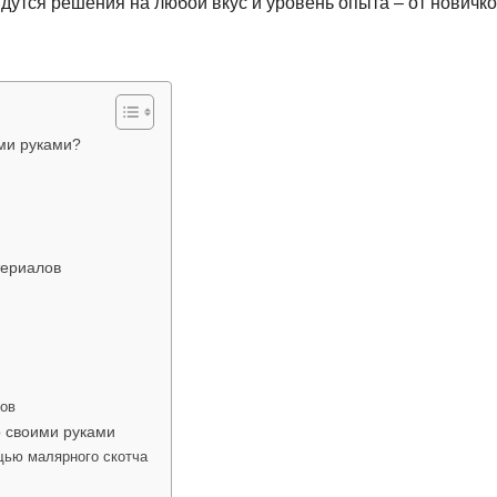
дутся решения на любой вкус и уровень опыта – от новичк
ими руками?
териалов
лов
 своими руками
щью малярного скотча