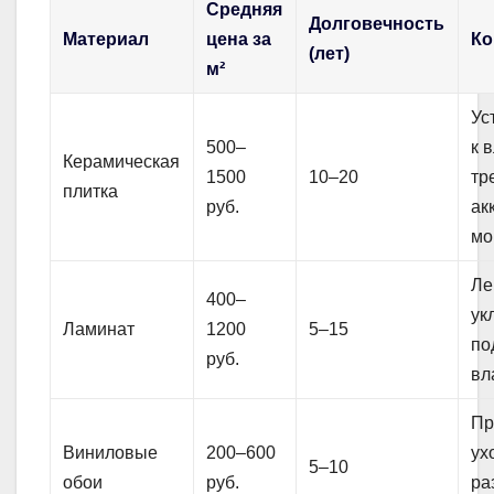
Средняя
Долговечность
Материал
цена за
Ко
(лет)
м²
Ус
500–
к 
Керамическая
1500
10–20
тр
плитка
руб.
ак
мо
Ле
400–
ук
Ламинат
1200
5–15
по
руб.
вл
Пр
Виниловые
200–600
ух
5–10
обои
руб.
ра