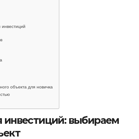
я инвестиций
ов
а
ного объекта для новичка
остью
 инвестиций: выбираем
ъект