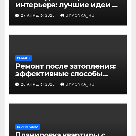
интерьера: лучшие идеи и
профессиональные
27 АПРЕЛЯ 2026
UYMONKA_RU
секреты оформления
РЕМОНТ
Ремонт после затопления:
эффективные способы
устранения последствий
26 АПРЕЛЯ 2026
UYMONKA_RU
ПЛАНИРОВКА
Планировка квартиры с