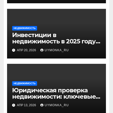
НЕДВИЖИМОСТЬ
Инвестиции в
недвижимость в 2025 году:
стоит ли вкладывать
АПР 20, 2026
UYMONKA_RU
деньги?
НЕДВИЖИМОСТЬ
Юридическая проверка
недвижимости: ключевые
моменты и основные риски
АПР 13, 2026
UYMONKA_RU