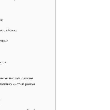
тв
ых районах
ояние
ктов
чески чистом районе
ологично чистый район
ы
и