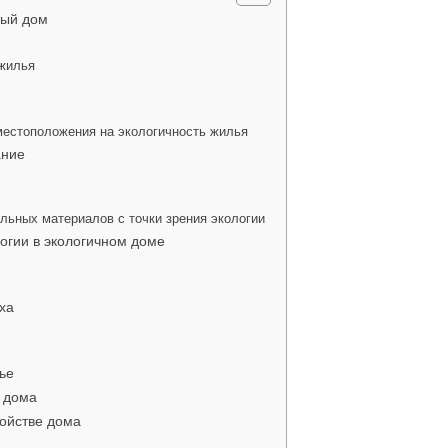
тый дом
 жилья
?
местоположения на экологичность жилья
ание
льных материалов с точки зрения экологии
огии в экологичном доме
ха
ье
о дома
ройстве дома